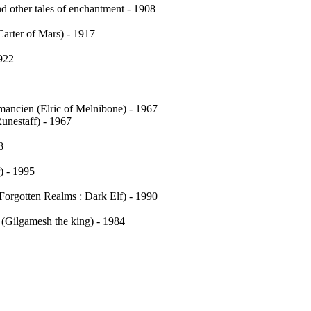
 other tales of enchantment - 1908
arter of Mars) - 1917
922
mancien (Elric of Melnibone) - 1967
nestaff) - 1967
8
) - 1995
 (Forgotten Realms : Dark Elf) - 1990
(Gilgamesh the king) - 1984