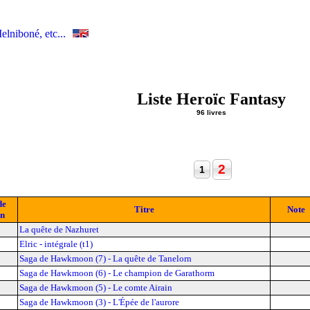
elniboné, etc...
Liste Heroïc Fantasy
96 livres
2
1
de
Titre
Note
on
La quête de Nazhuret
Elric - intégrale (t1)
Saga de Hawkmoon (7) - La quête de Tanelorn
Saga de Hawkmoon (6) - Le champion de Garathorm
Saga de Hawkmoon (5) - Le comte Airain
Saga de Hawkmoon (3) - L'Épée de l'aurore