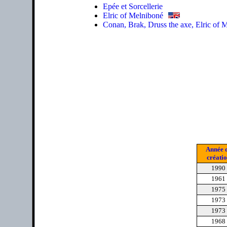
Epée et Sorcellerie
Elric of Melniboné
Conan, Brak, Druss the axe, Elric of M
Année 
créati
1990
1961
1975
1973
1973
1968