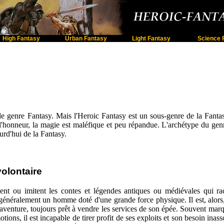
High Fantasy
Urban Fantasy
Light Fantasy
Science 
e genre Fantasy. Mais l'Heroic Fantasy est un sous-genre de la Fanta
à l'honneur, la magie est maléfique et peu répandue. L'archétype du ge
urd'hui de la Fantasy.
olontaire
ent ou imitent les contes et légendes antiques ou médiévales qui rac
, généralement un homme doté d'une grande force physique. Il est, alors
venture, toujours prêt à vendre les services de son épée. Souvent mar
ions, il est incapable de tirer profit de ses exploits et son besoin inas