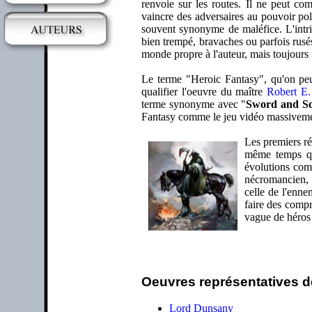
renvoie sur les routes. Il ne peut com
vaincre des adversaires au pouvoir pol
souvent synonyme de maléfice. L'intrig
bien trempé, bravaches ou parfois rusé
monde propre à l'auteur, mais toujour
Le terme "Heroic Fantasy", qu'on peut
qualifier l'oeuvre du maître
Robert E
terme synonyme avec "
Sword and So
Fantasy comme le jeu vidéo massiveme
Les premiers ré
même temps qu
évolutions co
nécromancien, a
celle de l'enne
faire des comp
vague de héros 
Oeuvres représentatives d
Lord Dunsany