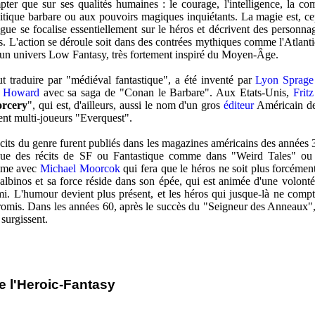
pter que sur ses qualités humaines : le courage, l'intelligence, la co
itique barbare ou aux pouvoirs magiques inquiétants. La magie est, ce
ue se focalise essentiellement sur le héros et décrivent des personna
s. L'action se déroule soit dans des contrées mythiques comme l'Atlanti
s un univers Low Fantasy, très fortement inspiré du Moyen-Âge.
 traduire par "médiéval fantastique", a été inventé par
Lyon Sprag
. Howard
avec sa saga de "Conan le Barbare". Aux Etats-Unis,
Frit
rcery
", qui est, d'ailleurs, aussi le nom d'un gros
éditeur
Américain de 
nt multi-joueurs "Everquest".
cits du genre furent publiés dans les magazines américains des années 3
e des récits de SF ou Fantastique comme dans "Weird Tales" ou "A
mme avec
Michael Moorcok
qui fera que le héros ne soit plus forcémen
lbinos et sa force réside dans son épée, qui est animée d'une volonté 
mi. L'humour devient plus présent, et les héros qui jusque-là ne compta
romis. Dans les années 60, après le succès du "Seigneur des Anneaux", 
surgissent.
e l'Heroic-Fantasy