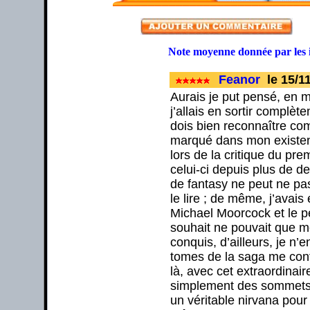
Note moyenne donnée par les 
Feanor
le 15/11
Aurais je put pensé, en m
j’allais en sortir complèt
dois bien reconnaître co
marqué dans mon existen
lors de la critique du pr
celui-ci depuis plus de d
de fantasy ne peut ne pas
le lire ; de même, j’avai
Michael Moorcock et le p
souhait ne pouvait que me
conquis, d’ailleurs, je n
tomes de la saga me conf
là, avec cet extraordinair
simplement des sommets ra
un véritable nirvana pour