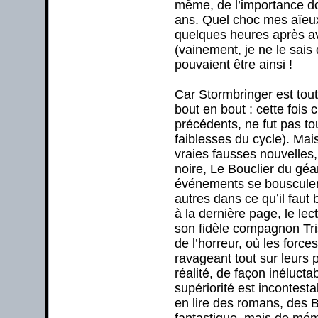
même, de l’importance do
ans. Quel choc mes aïeux
quelques heures après avo
(vainement, je ne le sais 
pouvaient être ainsi !
Car Stormbringer est tout
bout en bout : cette fois c
précédents, ne fut pas tou
faiblesses du cycle). Ma
vraies fausses nouvelles,
noire, Le Bouclier du géa
événements se bousculent 
autres dans ce qu’il faut
à la dernière page, le le
son fidèle compagnon Tri
de l’horreur, où les forc
ravageant tout sur leurs 
réalité, de façon inéluctab
supériorité est incontest
en lire des romans, des B
fantastique, mais de mém