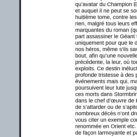
qu’avatar du Champion Et
et auquel il ne peut se so
huitième tome, contre l
rien, malgré tous leurs ef
marquantes du roman (qui
part assassiner le Géant tr
uniquement pour que le d
nos héros, même s’ils save
bout, afin qu’une nouvell
précédente, la leur, où to
exploits. Ce destin inélu
profonde tristesse à des 
événements mais qui, mal
poursuivent leur lute jus
ces morts dans Stormbring
dans le chef d’œuvre de 
de s’attarder ou de s’api
nombreux décès n’ont dro
vous citer un exemple conc
renommée en Orient etc… 
de façon larmoyante et p