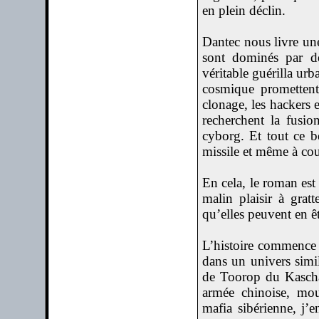
en plein déclin.
Dantec nous livre une
sont dominés par de
véritable guérilla urb
cosmique promettent
clonage, les hackers
recherchent la fusio
cyborg. Et tout ce 
missile et même à co
En cela, le roman est 
malin plaisir à grat
qu’elles peuvent en êt
L’histoire commence
dans un univers simil
de Toorop du Kascha
armée chinoise, mou
mafia sibérienne, j’e