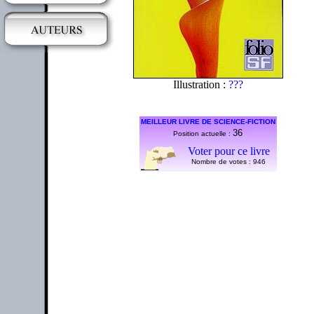
Illustration :
???
MEILLEUR LIVRE DE SCIENCE-FICTION
36
Position actuelle :
Voter pour ce livre
Nombre de votes :
946