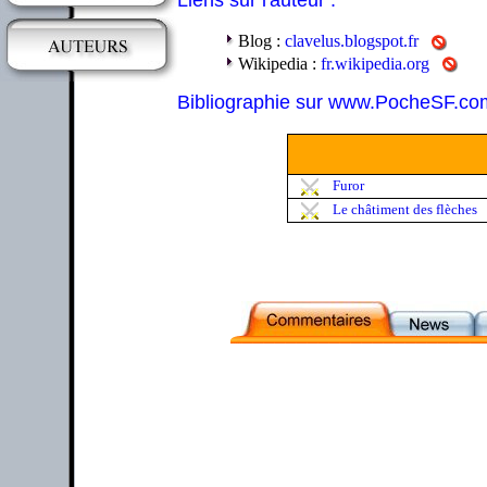
Liens sur l'auteur :
Blog :
clavelus.blogspot.fr
Wikipedia :
fr.wikipedia.org
Bibliographie sur www.PocheSF.co
Furor
Le châtiment des flèches