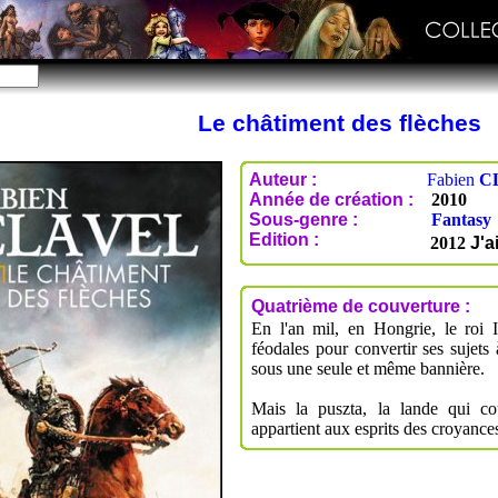
Le châtiment des flèches
Auteur :
Fabien
C
Année de création :
2010
Sous-genre :
Fantasy
Edition :
2012
J'a
Quatrième de couverture :
En l'an mil, en Hongrie, le roi 
féodales pour convertir ses sujets 
sous une seule et même bannière.
Mais la puszta, la lande qui cou
appartient aux esprits des croyance