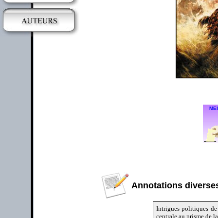
MEI
Annotations diverses
Intrigues politiques de
centrale au prisme de la