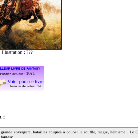
Illustration :
???
LLEUR LIVRE DE FANTASY
1071
Position actuelle :
Voter pour ce livre
Nombre de votes :
14
 :
 grande envergure, batailles épiques à couper le souffle, magie, héroïsme... Le C
 fantasy.