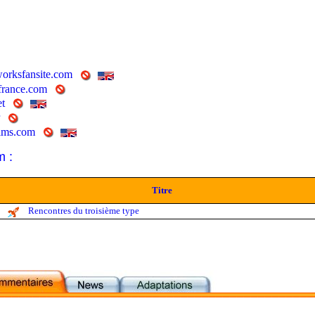
worksfansite.com
ifrance.com
et
lms.com
m :
Titre
Rencontres du troisième type