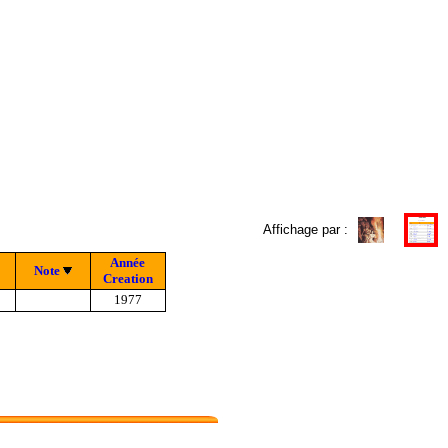
Affichage par :
Année
Note
Creation
1977