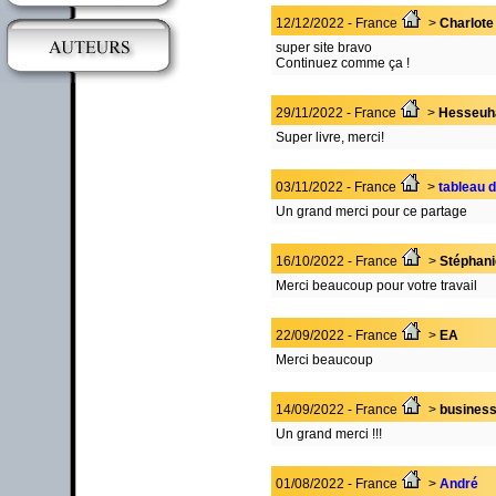
12/12/2022 - France
>
Charlote
super site bravo
Continuez comme ça !
29/11/2022 - France
>
Hesseuh
Super livre, merci!
03/11/2022 - France
>
tableau 
Un grand merci pour ce partage
16/10/2022 - France
>
Stéphani
Merci beaucoup pour votre travail
22/09/2022 - France
>
EA
Merci beaucoup
14/09/2022 - France
>
busines
Un grand merci !!!
01/08/2022 - France
>
André