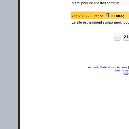
Merci pour ce site très complet
21/07/2022 - France
>
Durag
Le site est vraiment sympa merci pour
...
21
Accueil
|
Collections
|
Auteurs
Webmaste
©20