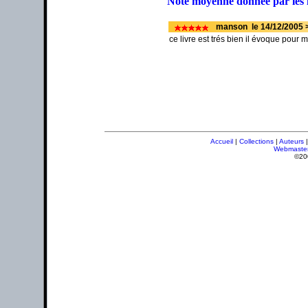
Note moyenne donnée par les 
manson le 14/12/2005 
ce livre est trés bien il évoque pour 
Accueil
|
Collections
|
Auteurs
Webmaste
©20