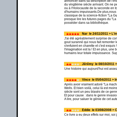
annoncer dans sa description de l'in
du vingtième siècle arrivant. On ne 
ou à l'Holocauste de la seconde en t
d'humains impuissants.De plus,nous p
classique de la science-fiction "La 
presque lire les futures pages du "L
posséder dans sa bibliothèque.
Nar le 24/11/2011 > L'i
J'ai été agréablement surprise de const
gout suranné qui nous fait remonter l
s'enfuient en charette et c'est exquis
l'imagination est la ! Et en plus, une 
humains leur totale impuissance. Su
Jérémy le 08/10/2011 >
Une histoire qui aujourd'hui est assez 
Vince le 05/04/2011 > In
Après avoir vraiment adoré "La machi
Wells. Et bien voilà, celui là est moins
siècle sont un peu blasés de ce genr
Et pour cause : dans le genre invasio
A lire, pour saluer le génie de cet au
Eddie le 03/08/2008 > C
Ce livre a eu deux effets sur moi, soi