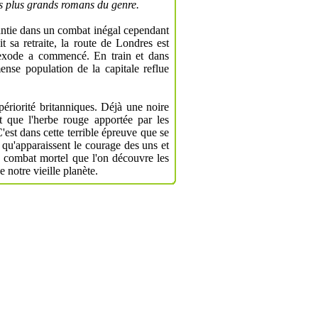
des plus grands romans du genre.
éantie dans un combat inégal cependant
 sa retraite, la route de Londres est
l'exode a commencé. En train et dans
mense population de la capitale reflue
périorité britanniques. Déjà une noire
t que l'herbe rouge apportée par les
'est dans cette terrible épreuve que se
 qu'apparaissent le courage des uns et
e combat mortel que l'on décou­vre les
notre vieille planète.