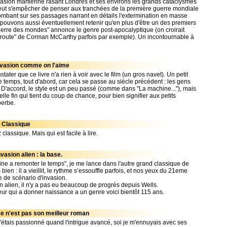
vasion martienne rasant Londres et ses environs les grands cataclysmes
peut s'empêcher de penser aux tranchées de la première guerre mondiale
ombant sur ses passages narrant en détails l'extermination en masse
ouvons aussi éventuellement retenir qu'en plus d'être un des premiers
Guerre des mondes" annonce le genre post-apocalyptique (on croirait
a route" de Corman McCarthy parfois par exemple). Un incontournable à
nvasion comme on l'aime
ater que ce livre n'a rien à voir avec le film (un gros navet). Un petit
e temps, tout d'abord, car cela se passe au siècle précédent : les gens
 ! D'accord, le style est un peu passé (comme dans "La machine..."), mais
belle fin qui tient du coup de chance, pour bien signifier aux petits
perbe.
 Classique
classique. Mais qui est facile à lire.
vasion alien : la base.
ne a remonter le temps", je me lance dans l'autre grand classique de
 bien : il a vieillit, le rythme s’essouffle parfois, et nos yeux du 21eme
e de scénario d'invasion.
n alien, il n'y a pas eu beaucoup de progrès depuis Wells.
teur qui a donner naissance a un genre voici bientôt 115 ans.
e n'est pas son meilleur roman
 j'étais passionné quand l'intrigue avancé, soi je m'ennuyais avec ses