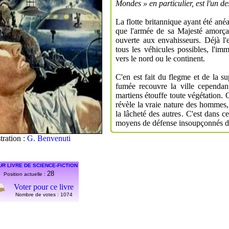
Mondes » en par­ticulier, est l'un 
La flotte britannique ayant été an
que l'armée de sa Majesté amorçait
ouverte aux enva­hisseurs. Déjà 
tous les véhicules possibles, l'im­
vers le nord ou le continent.
C'en est fait du flegme et de la su
fumée recouvre la ville cependan
martiens étouffe toute végétation. C
révèle la vraie nature des hommes,
la lâcheté des autres. C'est dans c
moyens de défense insoupçonnés de 
stration :
G. Benvenuti
UR LIVRE DE SCIENCE-FICTION
28
Position actuelle :
Voter pour ce livre
Nombre de votes :
1074