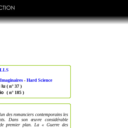
LLS
Imaginaires
-
Hard Science
i lu
( n° 37 )
io
( n° 185 )
 l'un des romanciers contemporains les
ents. Dans son œuvre considéra­ble
 de pre­mier plan. La « Guerre des