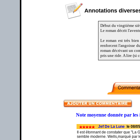
Annotations diverses
Début du vingtième sièc
Le roman décrit l'avent
Le roman est très bien 
renforcent l'angoisse d
roman décrivant un comb
pris une ride. A lire (si c
Note moyenne donnée par les 
Jef De La Lune
le 08/05
Il est étonnant de constater que "La 
semble moderne. Wells,marqué par le 