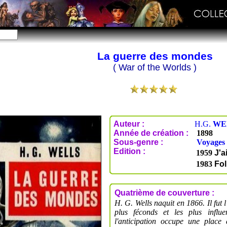
La guerre des mondes
( War of the Worlds )
Auteur :
H.G.
WE
Année de création :
1898
Sous-genre :
Voyages 
Edition :
1959
J'a
1983
Fol
Quatrième de couverture :
H. G. Wells naquit en 1866. Il fut
plus féconds et les plus influ
l'anticipation occupe une place