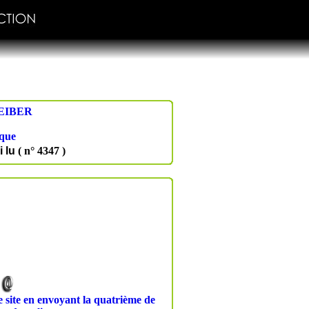
EIBER
ique
i lu
( n° 4347 )
ce site en envoyant la quatrième de