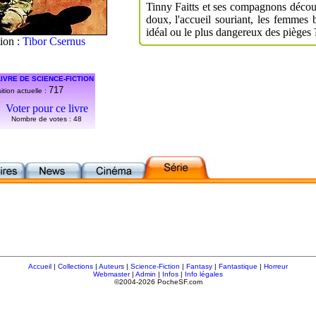
Tinny Faitts et ses compagnons découv
doux, l'accueil souriant, les femmes
idéal ou le plus dangereux des pièges 
tion :
Tibor Csernus
IVRE DE SCIENCE-FICTION
717
ition actuelle :
Voter pour ce livre
Nombre de votes :
48
Accueil
|
Collections
|
Auteurs
|
Science-Fiction
|
Fantasy
|
Fantastique
|
Horreur
Webmaster
|
Admin
|
Infos
|
Info légales
©2004-2026 PocheSF.com