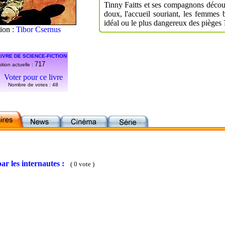
Tinny Faitts et ses compagnons découv
doux, l'accueil souriant, les femmes
idéal ou le plus dangereux des pièges 
tion :
Tibor Csernus
IVRE DE SCIENCE-FICTION
717
ition actuelle :
Voter pour ce livre
Nombre de votes :
48
ar les internautes :
( 0 vote )