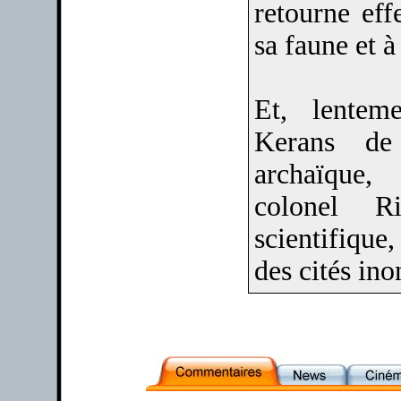
retourne eff
sa faune et à
Et, lentem
Kerans de
archaïque,
colonel R
scientifiqu
des cités ino