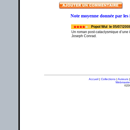
Note moyenne donnée par les 
Popol Wul le 05/07/200
Un roman post-cataclysmique d’une in
Joseph Conrad.
Accueil
|
Collections
|
Auteurs
Webmaste
©20