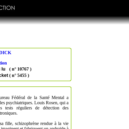
DICK
tion
i lu
( n° 10767 )
cket
( n° 5455 )
ureau Fédéral de la Santé Mental a
bles psychiatriques. Louis Rosen, qui a
s tests réguliers de détection des
troniques.
a fille, schizophrène rendue à la vie
, imaginent et fabriquent un androïde à