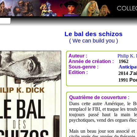
Le bal des schizos
( We can build you )
Auteur :
Philip K.
Année de création :
1962
Sous-genre :
Anticipa
Edition :
2014
J'a
1991
Po
Quatrième de couverture :
Dans cette autre Amérique, le B
remplacé le FBI, et traque les trou
toujours passé haut la main le
psychotiques, vend des orgues élec
Mais un beau jour son associé et s
civile après des années de thérapie