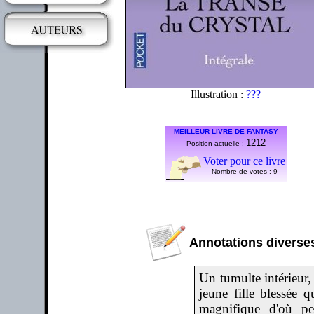
Illustration :
???
MEILLEUR LIVRE DE FANTASY
1212
Position actuelle :
Voter pour ce livre
Nombre de votes :
9
Annotations diverses
Un tumulte intérieur,
jeune fille blessée 
magnifique d'où peut