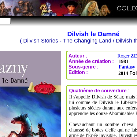
Dilvish le Damné
( Dilvish Stories - The Changing Land / Dilvish
Auteur :
Roger
Z
Année de création :
1981
Sous-genre :
Fantasy
Edition :
2014
Fol
Quatrième de couverture :
Il s'appelle Dilvish de Sélar, mais 
lui comme de Dilvish le Libérateu
plusieurs siècles durant aux enfer
apprendre les douze Abominables F
Chevauchant un sombre cheval d
chaussé de bottes d'elfe qui ne lai
armé de l'Épée Invisible, Dilvish es