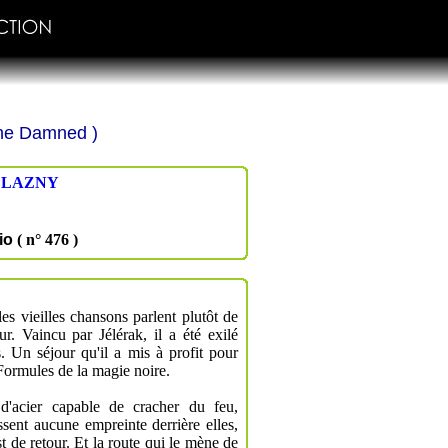
 the Damned )
ELAZNY
io
( n° 476 )
les vieilles chansons parlent plutôt de
r. Vaincu par Jélérak, il a été exilé
s. Un séjour qu'il a mis à profit pour
ormules de la magie noire.
'acier capable de cracher du feu,
ssent aucune empreinte derrière elles,
t de retour. Et la route qui le mène de