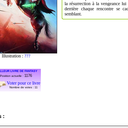
la résurrection à la vengeance lu
derrière chaque rencontre se c
semblant.
Illustration :
???
LLEUR LIVRE DE FANTASY
1176
Position actuelle :
Voter pour ce livre
Nombre de votes :
11
 :