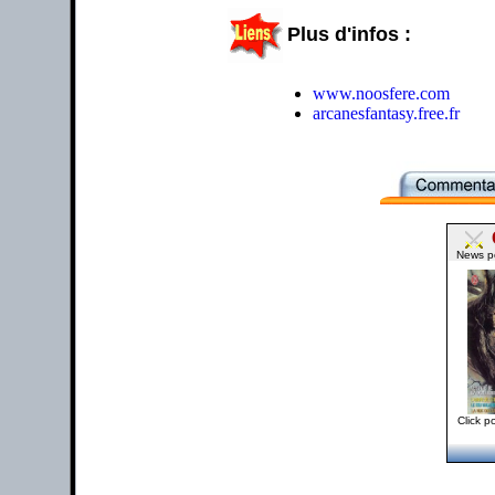
Plus d'infos :
www.noosfere.com
arcanesfantasy.free.fr
News p
Click po