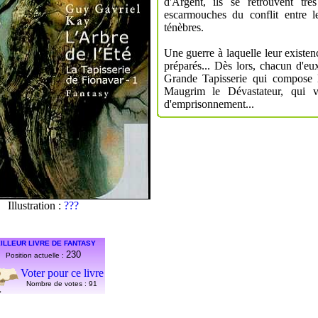
d'Argent, ils se retrouvent trè
escarmouches du conflit entre l
ténèbres.
Une guerre à laquelle leur existen
préparés... Dès lors, chacun d'eu
Grande Tapisserie qui compose 
Maugrim le Dévastateur, qui v
d'emprisonnement...
Illustration :
???
ILLEUR LIVRE DE FANTASY
230
Position actuelle :
Voter pour ce livre
Nombre de votes :
91