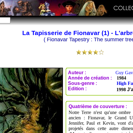
La Tapisserie de Fionavar (1) - L'arbr
( Fionavar Tapestry : The summer tree
Auteur :
Guy Gav
Année de création :
1984
Sous-genre :
High Fa
Edition :
1998
J'a
Quatrième de couverture :
Notre Terre n'est qu'une ombre 
ancien : Fionavar, le Grand U
Jennifer, Paul et Kevin, vont d'a
projetés dans cette autre dim