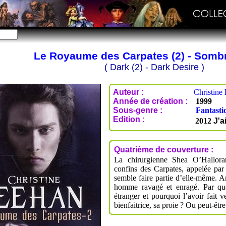
Le Royaume des Carpates (2) - Sombr
( Dark (2) - Dark Desire )
Auteur :
Christine
Année de création :
1999
Sous-genre :
Fantasti
Edition :
2012
J'a
Quatrième de couverture :
La chirurgienne Shea O’Halloran
confins des Carpates, appelée par
semble faire partie d’elle-même. 
homme ravagé et enragé. Par que
étranger et pourquoi l’avoir fait ve
bienfaitrice, sa proie ? Ou peut-êtr