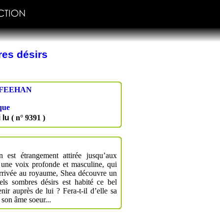
es désirs
FEEHAN
que
i lu
( n° 9391 )
 est étrangement attirée jusqu’aux
 une voix profonde et masculine, qui
Arrivée au royaume, Shea découvre un
ls sombres désirs est habité ce bel
nir auprès de lui ? Fera-t-il d’elle sa
e son âme soeur...