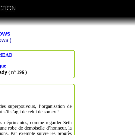
dows
ows )
MEAD
que
ady
( n° 196 )
es superpouvoirs, l’organisation de
t s’il s’agit de celui de son ex !
tés déprimantes, comme regarder Seth
une robe de demoiselle d’honneur, la
tions. Par exemple suivre les progrès