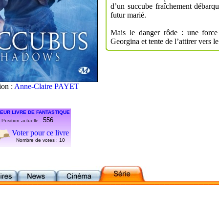
d’un succube fraîchement débarqué
futur marié.
Mais le danger rôde : une force
Georgina et tente de l’attirer vers le
tion :
Anne-Claire PAYET
EUR LIVRE DE FANTASTIQUE
556
Position actuelle :
Voter pour ce livre
Nombre de votes :
10