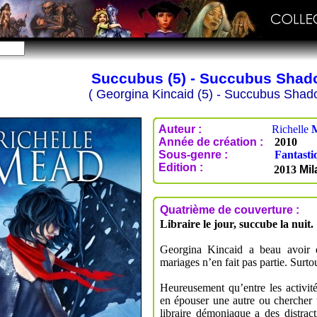
Succubus (5) - Succubus Sha
( Georgina Kincaid (5) - Succubus Shad
Auteur :
Richelle
Année de création :
2010
Sous-genre :
Fantasti
Edition :
2013
Mil
Quatrième de couverture :
Libraire le jour, succube la nuit.
Georgina Kincaid a beau avoir d
mariages n’en fait pas partie. Surtou
Heureusement qu’entre les activi
en épouser une autre ou chercher 
libraire démoniaque a des distrac