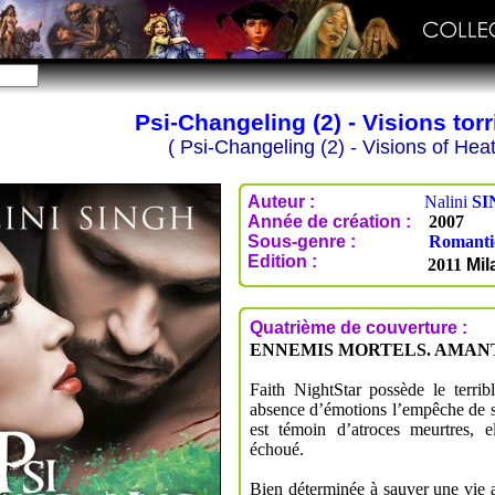
Psi-Changeling (2) - Visions tor
( Psi-Changeling (2) - Visions of Heat
Auteur :
Nalini
SI
Année de création :
2007
Sous-genre :
Romanti
Edition :
2011
Mil
Quatrième de couverture :
ENNEMIS MORTELS. AMANT
Faith NightStar possède le terrib
absence d’émotions l’empêche de so
est témoin d’atroces meurtres, 
échoué.
Bien déterminée à sauver une vie a