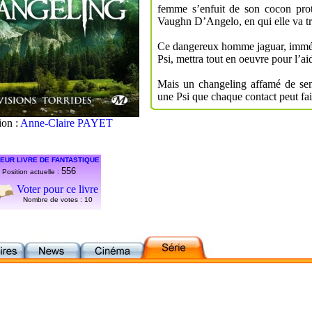
femme s’enfuit de son cocon prot
Vaughn D’Angelo, en qui elle va tr
Ce dangereux homme jaguar, immédi
Psi, mettra tout en oeuvre pour l’aid
Mais un changeling affamé de sensa
une Psi que chaque contact peut fair
tion :
Anne-Claire PAYET
EUR LIVRE DE FANTASTIQUE
556
Position actuelle :
Voter pour ce livre
Nombre de votes :
10