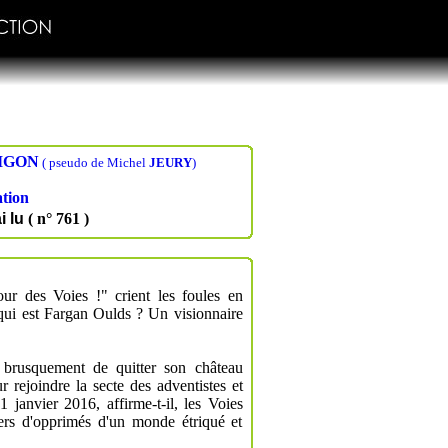
IGON
( pseudo de Michel
JEURY
)
ation
i lu
( n° 761 )
ur des Voies !" crient les foules en
qui est Fargan Oulds ? Un visionnaire
é brusquement de quitter son château
r rejoindre la secte des adventistes et
 janvier 2016, affirme-t-il, les Voies
liers d'opprimés d'un monde étriqué et