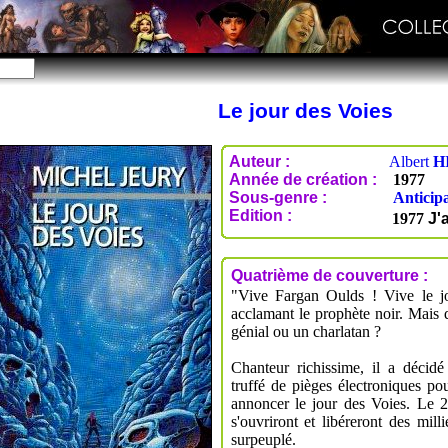
Le jour des Voies
Auteur :
Albert
H
Année de création :
1977
Sous-genre :
Anticip
Edition :
1977
J'a
Quatrième de couverture :
"Vive Fargan Oulds ! Vive le jo
acclamant le prophète noir. Mais 
génial ou un charlatan ?
Chanteur richissime, il a décid
truffé de pièges électroniques pou
annoncer le jour des Voies. Le 21
s'ouvriront et libéreront des mil
surpeuplé.