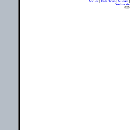
Accueil
|
Collections
|
Auteurs
Webmaste
©20