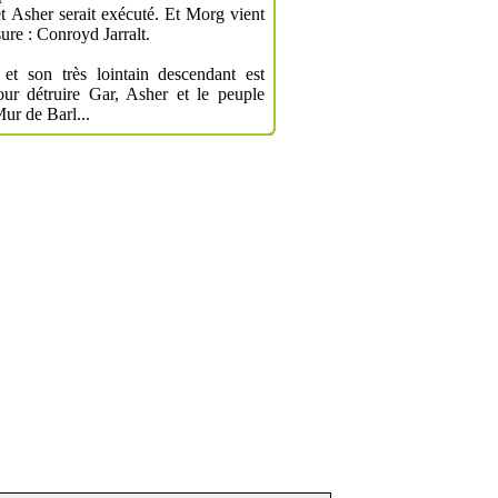
et Asher serait exécuté. Et Morg vient
ure : Conroyd Jarralt.
r et son très lointain descendant est
our détruire Gar, Asher et le peuple
Mur de Barl...