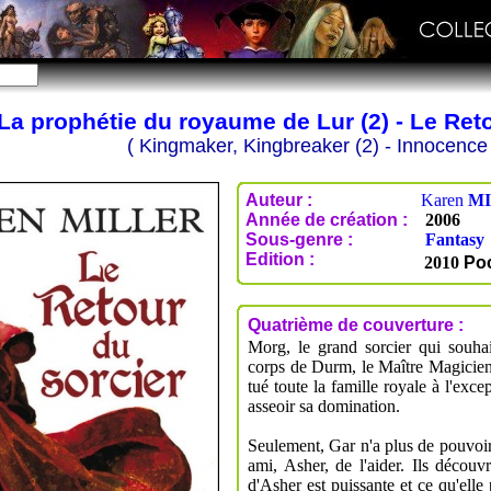
La prophétie du royaume de Lur (2) - Le Reto
( Kingmaker, Kingbreaker (2) - Innocence 
Auteur :
Karen
M
Année de création :
2006
Sous-genre :
Fantasy
Edition :
2010
Po
Quatrième de couverture :
Morg, le grand sorcier qui souhai
corps de Durm, le Maître Magicien
tué toute la famille royale à l'exce
asseoir sa domination.
Seulement, Gar n'a plus de pouvoir
ami, Asher, de l'aider. Ils décou
d'Asher est puissante et ce qu'elle 