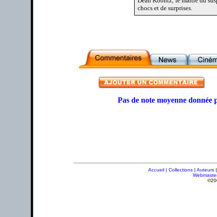
Dean Koontz, le maître du sus
chocs et de surprises.
Pas de note moyenne donnée p
Accueil
|
Collections
|
Auteurs
Webmaste
©20