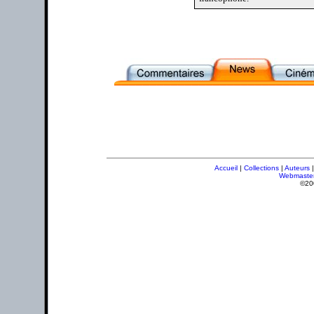
Accueil
|
Collections
|
Auteurs
Webmaste
©20