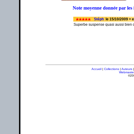
Note moyenne donnée par les 
Stéph
le 15/10/2009 > e
Superbe suspense quasi aussi bien q
Accueil
|
Collections
|
Auteurs
Webmaste
©20