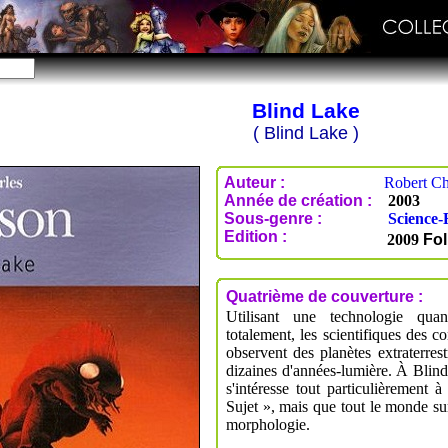
Blind Lake
( Blind Lake )
Auteur :
Robert Ch
Année de création :
2003
Sous-genre :
Science-
Edition :
2009
Fol
Quatrième de couverture :
Utilisant une technologie qua
totalement, les scientifiques des
observent des planètes extraterrest
dizaines d'années-lumière. À Blin
s'intéresse tout particulièrement à
Sujet », mais que tout le monde s
morphologie.