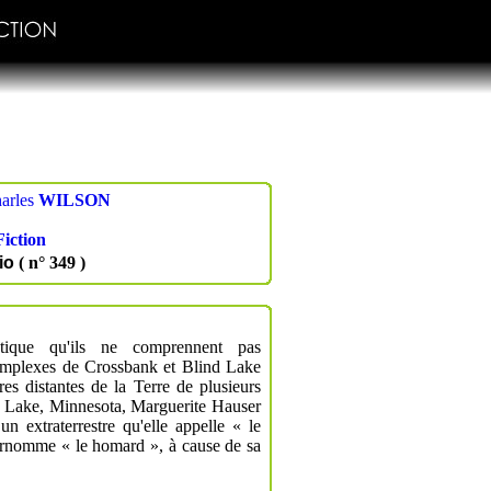
arles
WILSON
Fiction
io
( n° 349 )
ntique qu'ils ne comprennent pas
 complexes de Crossbank et Blind Lake
res distantes de la Terre de plusieurs
d Lake, Minnesota, Marguerite Hauser
 un extraterrestre qu'elle appelle « le
urnomme « le homard », à cause de sa