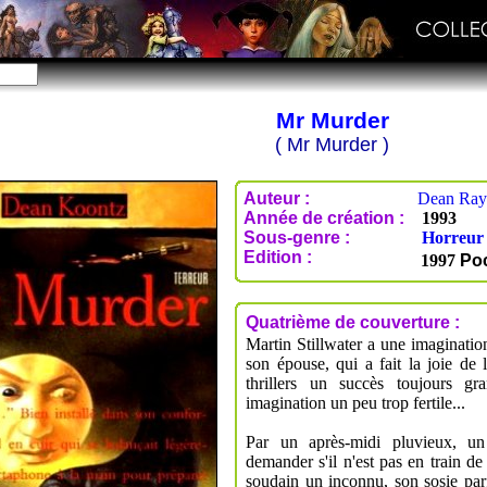
Mr Murder
( Mr Murder )
Auteur :
Dean Ra
Année de création :
1993
Sous-genre :
Horreur
Edition :
1997
Po
Quatrième de couverture :
Martin Stillwater a une imagination
son épouse, qui a fait la joie de l
thrillers un succès toujours gra
imagination un peu trop fertile...
Par un après-midi pluvieux, un 
demander s'il n'est pas en train de 
soudain un inconnu, son sosie parfa