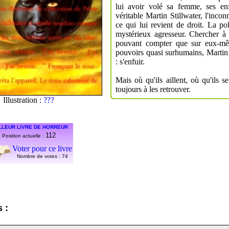
lui avoir volé sa femme, ses enf
véritable Martin Stillwater, l'inco
ce qui lui revient de droit. La po
mystérieux agresseur. Chercher à 
pouvant compter que sur eux-mê
pouvoirs quasi surhumains, Martin e
: s'enfuir.
Mais où qu'ils aillent, où qu'ils s
toujours à les retrouver.
Illustration :
???
LLEUR LIVRE DE HORREUR
112
Position actuelle :
Voter pour ce livre
Nombre de votes :
74
 :