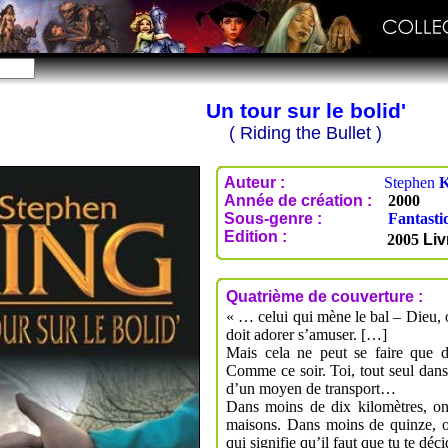
Un tour sur le bolid'
( Riding the Bullet )
Auteur :
Stephen
Année de création :
2000
Sous-genre :
Fantasti
Edition :
2005
Liv
Quatrième de couverture :
« … celui qui mène le bal – Dieu, 
doit adorer s’amuser. […]
Mais cela ne peut se faire que d
Comme ce soir. Toi, tout seul da
d’un moyen de transport…
Dans moins de dix kilomètres, o
maisons. Dans moins de quinze, on 
qui signifie qu’il faut que tu te déci