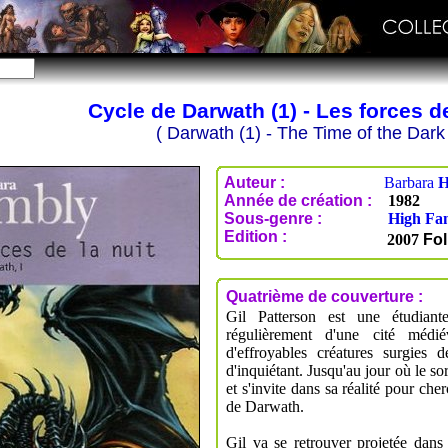
Cycle de Darwath (1) - Les forces de
( Darwath (1) - The Time of the Dark 
Auteur :
Barbara
Année de création :
1982
Sous-genre :
High Fa
Edition :
2007
Fol
Quatrième de couverture :
Gil Patterson est une étudiante
régulièrement d'une cité médi
d'effroyables créatures surgies d
d'inquiétant. Jusqu'au jour où le so
et s'invite dans sa réalité pour cher
de Darwath.
Gil va se retrouver projetée dans 