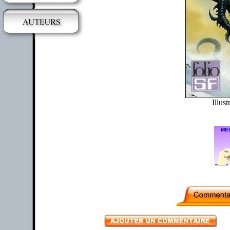
Illust
MEI