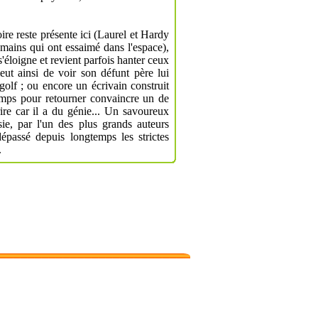
loire reste présente ici (Laurel et Hardy
umains qui ont essaimé dans l'espace),
s'éloigne et revient parfois hanter ceux
ut ainsi de voir son défunt père lui
golf ; ou encore un écrivain construit
mps pour retourner convaincre un de
ire car il a du génie... Un savoureux
sie, par l'un des plus grands auteurs
dépassé depuis longtemps les strictes
.