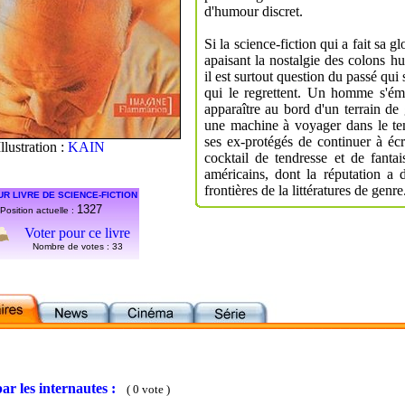
d'humour discret.
Si la science-fiction qui a fait sa g
apaisant la nostalgie des colons h
il est surtout question du passé qui 
qui le regrettent. Un homme s'éme
apparaître au bord d'un terrain de 
une machine à voyager dans le te
ses ex-protégés de continuer à écr
Illustration :
KAIN
cocktail de tendresse et de fantai
américains, dont la réputation a 
frontières de la littératures de genre
UR LIVRE DE SCIENCE-FICTION
1327
Position actuelle :
Voter pour ce livre
Nombre de votes :
33
ar les internautes :
( 0 vote )