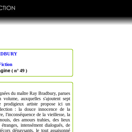
ADBURY
Fiction
agine
( n° 49 )
signées du maître Ray Bradbury, parues
 volume, auxquelles s'ajoutent sept
ce prodigieux artiste propose ici un
ilection : la douce innocence de la
e, l'inconséquence de la vieillesse, la
nouis, des amours trahies, des lieux
 étranges, intensément dialogués, de
décors dépaysants, le tout assaisonné