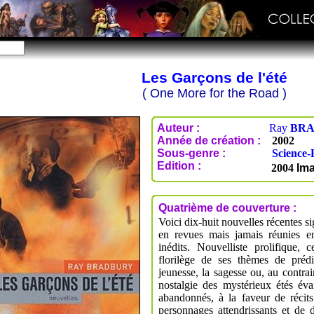
Les Garçons de l'été
( One More for the Road )
Auteur :
Ray
BR
Année de création :
2002
Sous-genre :
Science-
Edition :
2004
Im
Quatrième de couverture :
Voici dix-huit nouvelles récentes 
en revues mais jamais réunies en
inédits. Nouvelliste prolifique, 
florilège de ses thèmes de préd
jeunesse, la sagesse ou, au contrair
nostalgie des mystérieux étés éva
abandonnés, à la faveur de récits
personnages attendrissants et de 