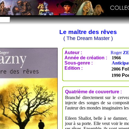
Le maître des rêves
( The Dream Master )
Auteur :
Roger
Z
Année de création :
1966
Sous-genre :
Anticipa
Edition :
2006
Fol
1990
Po
Quatrième de couverture :
Branché directement sur le cerve
injecte des songes de sa composit
l'auteur des mondes imaginaires les
Eileen Shallot, belle à se damner,
jour à sa porte. Elle veut voir le 
ses rêves. Ensemble, ils vont arpente