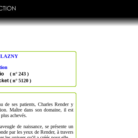
ELAZNY
tion
io
( n° 243 )
cket
( n° 5120 )
au de ses patients, Charles Render y
ion. Maître dans son domaine, il est
 plus achevés.
 aveugle de naissance, se présente un
monde par les yeux de Render, à travers
r les univers qu'il a créés pour elle.