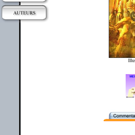
Illu
MEI