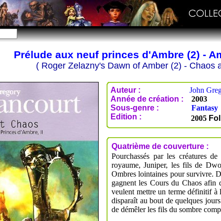
Prélude aux neuf princes d'Ambre (2) - A
( Roger Zelazny's Dawn of Amber (2) - Chaos 
Auteur :
John Gre
Année de création :
2003
Sous-genre :
Fantasy
Edition :
2005
Fol
Quatrième de couverture :
Pourchassés par les créatures de
royaume, Juniper, les fils de Dwo
Ombres lointaines pour survivre. D
gagnent les Cours du Chaos afin de
veulent mettre un terme définitif à
disparaît au bout de quelques jours
de démêler les fils du sombre complo