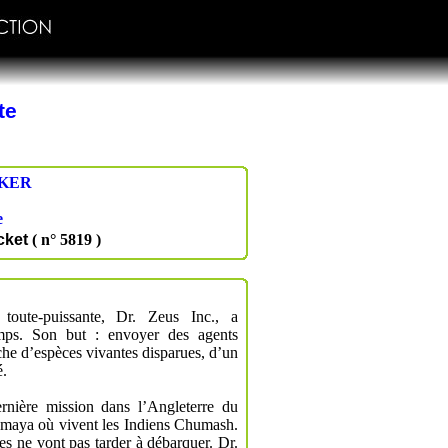
te
KER
e
cket
( n° 5819 )
oute-puissante, Dr. Zeus Inc., a
mps. Son but : envoyer des agents
che d’espèces vivantes disparues, d’un
é.
ernière mission dans l’Angleterre du
 maya où vivent les Indiens Chumash.
es ne vont pas tarder à débarquer. Dr.