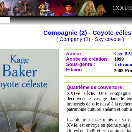
Compagnie (2) - Coyote céles
( Company (2) - Sky coyote )
Auteur :
Kage
BA
Année de création :
1999
Sous-genre :
Uchroni
Edition :
2005
Po
Quatrième de couverture :
XXIVe siècle. Une compagnie t
découvert le voyage dans le te
immortels dans le passé à la recher
patrimoine culturel anéanti et oubli
Joseph, tout juste remis de sa d
XVIe, est envoyé en pleine jungle
On est en 1699 et les conquistador