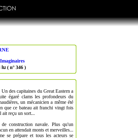
RNE
Imaginaires
i lu
( n° 346 )
. Un des capitaines du Great Eastern a
uite égaré clams les profondeurs du
 chaudières, un mécanicien a même été
n que ce bateau ait franchi vingt fois
 ait reçu un sort...
e de construction navale. Plus qu'un
acun en attendait monts et merveilles...
e se prépare et tous les acteurs se