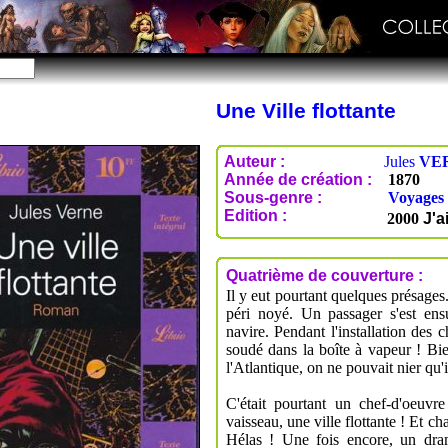
Une Ville flottante
Auteur :
Jules
VE
Année de création :
1870
Sous-genre :
Voyages 
Edition :
2000
J'a
Quatrième de couverture :
Il y eut pourtant quelques présages
péri noyé. Un passager s'est ens
navire. Pendant l'installation des
soudé dans la boîte à vapeur ! Bie
l'Atlantique, on ne pouvait nier qu'il
C'était pourtant un chef-d'oeuvr
vaisseau, une ville flottante ! Et ch
Hélas ! Une fois encore, un dram