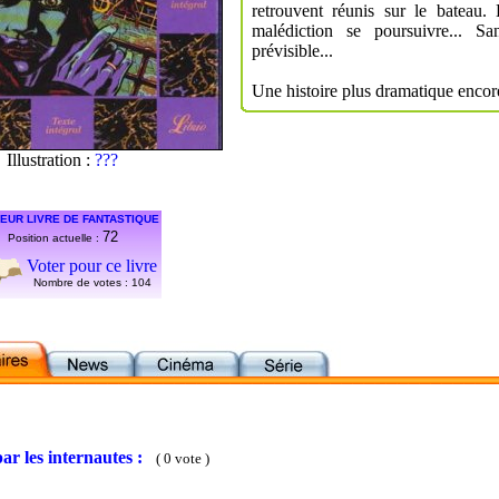
retrouvent réunis sur le bateau
malédiction se poursuivre... S
prévisible...
Une histoire plus dramatique encore
Illustration :
???
EUR LIVRE DE FANTASTIQUE
72
Position actuelle :
Voter pour ce livre
Nombre de votes :
104
ar les internautes :
( 0 vote )