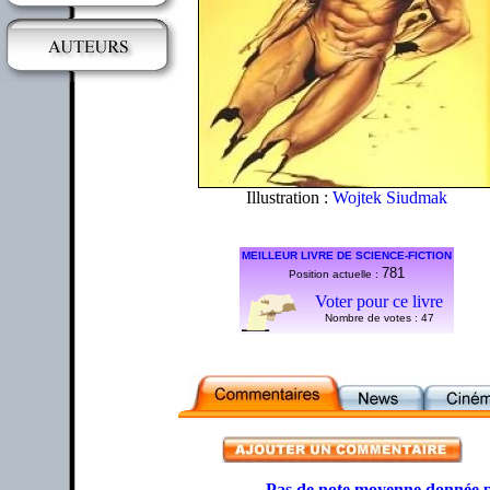
Illustration :
Wojtek Siudmak
MEILLEUR LIVRE DE SCIENCE-FICTION
781
Position actuelle :
Voter pour ce livre
Nombre de votes :
47
Pas de note moyenne donnée p