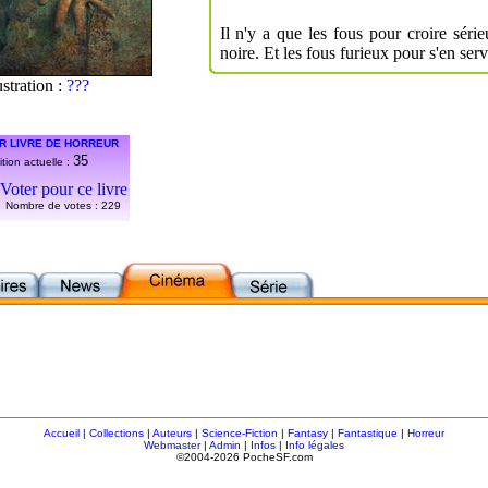
Il n'y a que les fous pour croire série
noire. Et les fous furieux pour s'en servi
ustration :
???
R LIVRE DE HORREUR
35
tion actuelle :
Voter pour ce livre
Nombre de votes :
229
Accueil
|
Collections
|
Auteurs
|
Science-Fiction
|
Fantasy
|
Fantastique
|
Horreur
Webmaster
|
Admin
|
Infos
|
Info légales
©2004-2026 PocheSF.com