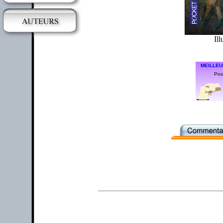
Ill
MEILLEU
Posi