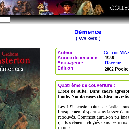
Démence
( Walkers )
Auteur :
Graham
MA
Année de création :
1988
Sous-genre :
Horreur
Edition :
2002
Pocke
Quatrième de couverture :
Libre de suite. Dans cadre agréabl
hanté. Nombreuses ch. Idéal investis
Les 137 pensionnaires de l'asile, tou
brusquement disparu sans laisser de tr
retrouvés. Comment aurait-on pu imagi
qu'ils s'étaient réfugiés dans les murs 
murs ?