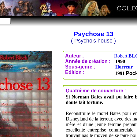
Psychose 13
( Psycho's house )
Auteur :
Robert
BL
Année de création :
1990
Sous-genre :
Horreur
Edition :
1991
Pock
Quatrième de couverture :
Si Norman Bates avait pu faire br
doute fait fortune.
Reconstruire le motel Bates pour en 
Disneyland de la terreur, avec des 
mère et d'une jeune femme prenant 
excellente entreprise commerciale
trouvait pas le moyen de se faire poi