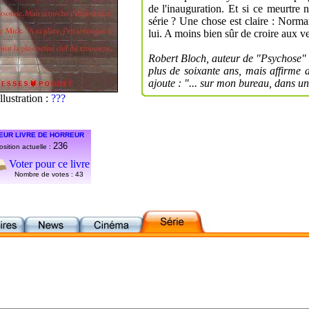
de l'inauguration. Et si ce meurtre n
série ? Une chose est claire : Norma
lui. A moins bien sûr de croire aux ve
Robert Bloch, auteur de "Psychose" e
plus de soixante ans, mais affirme 
ajoute : "... sur mon bureau, dans u
Illustration :
???
EUR LIVRE DE HORREUR
236
osition actuelle :
Voter pour ce livre
Nombre de votes :
43