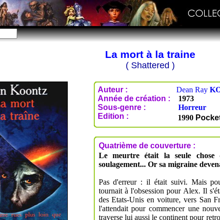
La mort à la traine
( Shattered )
Auteur :
Dean Ray
K
Année de création :
1973
Sous-genre :
Horreur
Edition :
1990
Pocke
Quatrième de couverture :
Le meurtre était la seule chose
soulagement... Or sa migraine devena
Pas d'erreur : il était suivi. Mais p
tournait à l'obsession pour Alex. Il s'ét
des Etats-Unis en voiture, vers San 
l'attendait pour commencer une nouve
traverse lui aussi le continent pour re