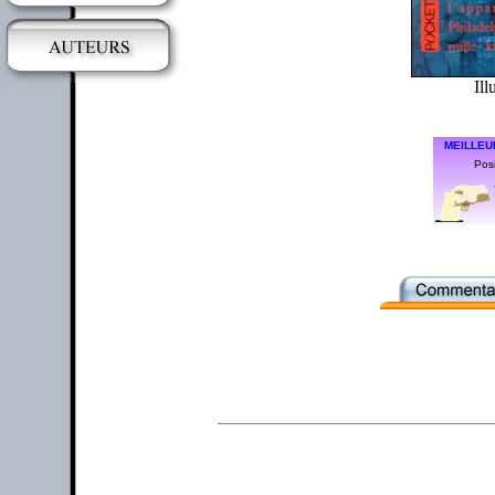
Ill
MEILLEU
Posi