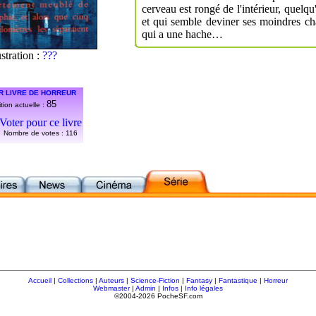
cerveau est rongé de l'intérieur, quelqu
et qui semble deviner ses moindres ch
qui a une hache…
ustration :
???
R LIVRE DE HORREUR
85
tion actuelle :
Voter pour ce livre
Nombre de votes :
116
Accueil
|
Collections
|
Auteurs
|
Science-Fiction
|
Fantasy
|
Fantastique
|
Horreur
Webmaster
|
Admin
|
Infos
|
Info légales
©2004-2026 PocheSF.com