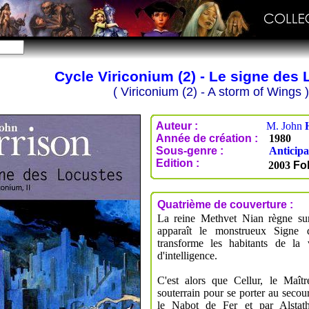
Cycle Viriconium (2) - Le signe des
( Viriconium (2) - A storm of Wings )
Auteur :
M. John
Année de création :
1980
Sous-genre :
Anticipa
Edition :
2003
Fol
Quatrième de couverture :
La reine Methvet Nian règne sur 
apparaît le monstrueux Signe 
transforme les habitants de la 
d'intelligence.
C'est alors que Cellur, le Maîtr
souterrain pour se porter au secour
le Nabot de Fer et par Alstat