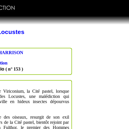
 Locustes
HARRISON
tion
io
( n° 153 )
Viriconium, la Cité pastel, lorsque
des Locustes, une malédiction qui
ville en hideux insectes dépourvus
e des oiseaux, resurgit de son exil
s de la Cité pastel, bientôt rejoint par
h Fulthor, le premier des Hommes