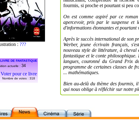
fourmis, si proche et pourtant si peu c
On est comme aspiré par ce roman qu
apercevoir, pris par le suspense et 
d'informations étonnantes et pourtant v
Après le succès international de son p
lustration :
???
Werber, jeune écrivain français, s'e
nouveau style de littérature, à cheval
fantastique et le conte philosophique.
langues, couronné du Grand Prix des
 LIVRE DE FANTASTIQUE
34
ition actuelle :
programme de certaines classes de fr
... mathématiques.
Voter pour ce livre
Nombre de votes :
318
Bien au-delà du thème des fourmis, il s
qui nous oblige à réfléchir sur notre pl