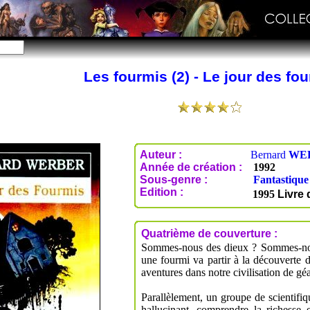
Les fourmis (2) - Le jour des fo
Auteur :
Bernard
WE
Année de création :
1992
Sous-genre :
Fantastique
Edition :
1995
Livre
Quatrième de couverture :
Sommes-nous des dieux ? Sommes-nous
une fourmi va partir à la découverte 
aventures dans notre civilisation de géa
Parallèlement, un groupe de scientifiqu
hallucinant, comprendre la richesse e