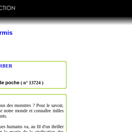
urmis
RBER
 de poche
( n° 13724 )
 des monstres ? Pour le savoir,
de notre monde et connaître milles
nts.
es humains va, au fil d'un thriller
t la magie de la civilisation des