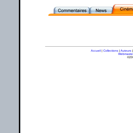
Accueil
|
Collections
|
Auteurs
Webmaste
©20