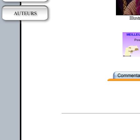
Illust
MEILLEU
Posi