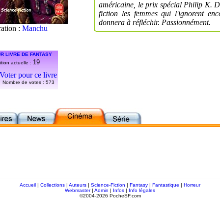
américaine, le prix spécial Philip K. D
fiction les femmes qui l'ignorent e
donnera à réfléchir. Passionnément.
ration :
Manchu
R LIVRE DE FANTASY
19
tion actuelle :
Voter pour ce livre
Nombre de votes :
573
Accueil
|
Collections
|
Auteurs
|
Science-Fiction
|
Fantasy
|
Fantastique
|
Horreur
Webmaster
|
Admin
|
Infos
|
Info légales
©2004-2026 PocheSF.com