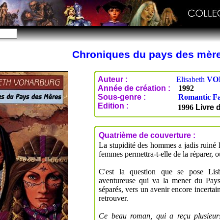
Chroniques du pays des mèr
Auteur :
Elisabeth
VO
Année de création :
1992
Sous-genre :
Romantic F
Edition :
1996
Livre 
Quatrième de couverture :
La stupidité des hommes a jadis ruiné l
femmes permettra-t-elle de la réparer, ou
C'est la question que se pose Lis
aventureuse qui va la mener du Pays
séparés, vers un avenir encore incertain
retrouver.
Ce beau roman, qui a reçu plusieurs