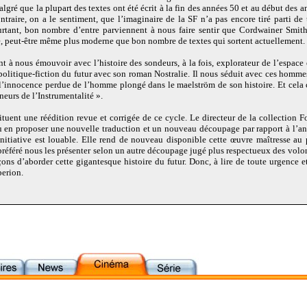
algré que la plupart des textes ont été écrit à la fin des années 50 et au début des a
ntraire, on a le sentiment, que l’imaginaire de la SF n’a pas encore tiré parti d
ourtant, bon nombre d’entre parviennent à nous faire sentir que Cordwainer Smith 
 peut-être même plus moderne que bon nombre de textes qui sortent actuellement.
ent à nous émouvoir avec l’histoire des sondeurs, à la fois, explorateur de l’espace
olitique-fiction du futur avec son roman Nostralie. Il nous séduit avec ces homme
à l’innocence perdue de l’homme plongé dans le maelström de son histoire. Et cela
neurs de l’Instrumentalité ».
tuent une réédition revue et corrigée de ce cycle. Le directeur de la collection 
 en proposer une nouvelle traduction et un nouveau découpage par rapport à l’a
initiative est louable. Elle rend de nouveau disponible cette œuvre maîtresse au 
préféré nous les présenter selon un autre découpage jugé plus respectueux des volon
açons d’aborder cette gigantesque histoire du futur. Donc, à lire de toute urgence 
erion.