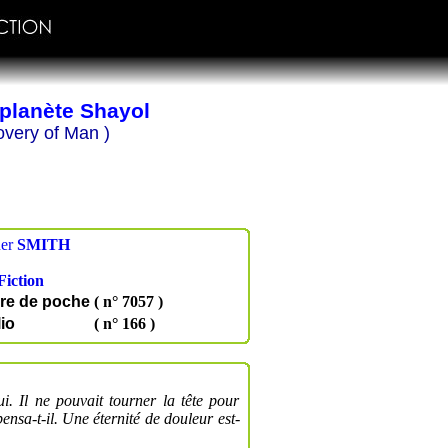
a planète Shayol
overy of Man )
ner
SMITH
Fiction
vre de poche
( n° 7057 )
io
( n° 166 )
ui. Il ne pouvait tourner la tête pour
ensa-t-il. Une éternité de douleur est-