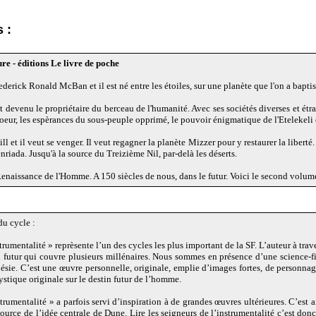
 :
e - éditions Le livre de poche
ederick Ronald McBan et il est né entre les étoiles, sur une planète que l'on a bapti
 est devenu le propriétaire du berceau de l'humanité. Avec ses sociétés diverses et étr
eur, les espèrances du sous-peuple opprimé, le pouvoir énigmatique de l'Etelekeli et
ill et il veut se venger. Il veut regagner la planète Mizzer pour y restaurer la libert
nriada. Jusqu'à la source du Treizième Nil, par-delà les déserts.
 Renaissance de l'Homme. A 150 siècles de nous, dans le futur. Voici le second volum
du cycle :
trumentalité » reprèsente l’un des cycles les plus important de la SF. L’auteur à tr
 futur qui couvre plusieurs millénaires. Nous sommes en présence d’une science-fict
poésie. C’est une œuvre personnelle, originale, emplie d’images fortes, de personnag
stique originale sur le destin futur de l’homme.
strumentalité » a parfois servi d’inspiration à de grandes œuvres ultérieures. C’est
 source de l’idée centrale de Dune. Lire les seigneurs de l’instrumentalité c’est do