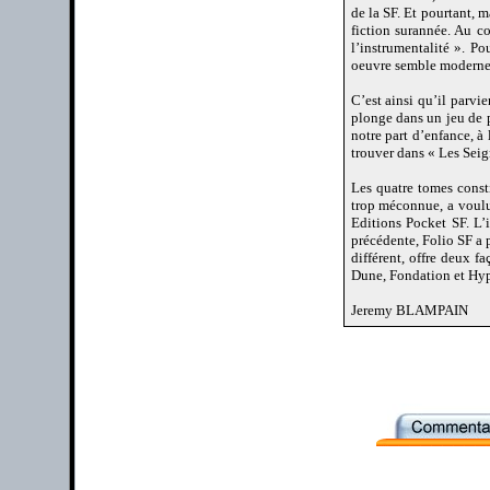
de la SF. Et pourtant, m
fiction surannée. Au co
l’instrumentalité ». P
oeuvre semble moderne,
C’est ainsi qu’il parvi
plonge dans un jeu de p
notre part d’enfance, 
trouver dans « Les Seig
Les quatre tomes consti
trop méconnue, a voulu
Editions Pocket SF. L’
précédente, Folio SF a 
différent, offre deux f
Dune, Fondation et Hyp
Jeremy BLAMPAIN