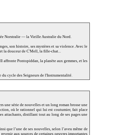
sée Norstralie — la Vieille Australie du Nord.
anges, son histoire, ses mystères et sa violence. Avec le
 la douceur de C'Mell, la fille-chat...
é. Il affronte Pontopiddan, la planète aux gemmes, et les
e du cycle des Seigneurs de l'Instrumentalité.
avers une série de nouvelles et un long roman brosse une
ion, où le rationnel qui lui est coutumier, fait place
es attachants, distillant tout au long de ses pages une
 ainsi que l’une de ses nouvelles, selon l’aveu même de
nc revenir aux sources de certaines oeuvres importantes