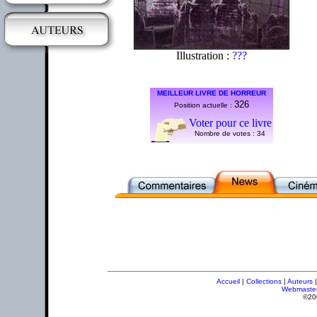
Illustration :
???
MEILLEUR LIVRE DE HORREUR
326
Position actuelle :
Voter pour ce livre
Nombre de votes :
34
Accueil
|
Collections
|
Auteurs
Webmaste
©20