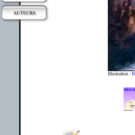
Illustration :
B
MEILLE