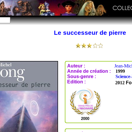
Le successeur de pierre
Auteur :
Jean-Mic
Année de création :
1999
Sous-genre :
Science-
Edition :
2012
Fo
2000