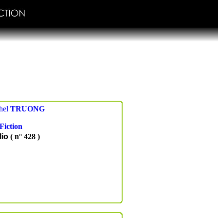
hel
TRUONG
Fiction
lio
( n° 428 )