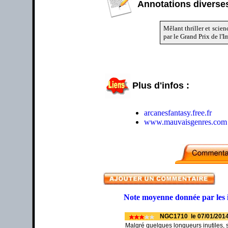
Annotations diverses
Mêlant thriller et scien
par le Grand Prix de l'
Plus d'infos :
arcanesfantasy.free.fr
www.mauvaisgenres.com
Note moyenne donnée par les 
NGC1710 le 07/01/2014 
Malgré quelques longueurs inutiles, s