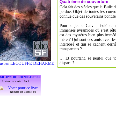
Quatrième de couverture :
Cela fait des siècles que la Bulle d
perdue. Objet de toutes les convo
connue que des souverains pontifes
Pour le jeune Calvin, isolé dan
immenses pyramides où s’est réfugi
est des mystères bien plus immédi
mère ? Qui sont ces amis avec l
interposé et qui se cachent derr
transparents ?
… Et pourtant, se peut-il que to
disparu ?
astien LECOUFFE-DEHARME
UR LIVRE DE SCIENCE-FICTION
477
Position actuelle :
Voter pour ce livre
Nombre de votes :
65