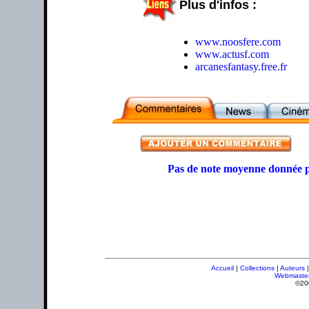
Plus d'infos :
www.noosfere.com
www.actusf.com
arcanesfantasy.free.fr
Pas de note moyenne donnée p
Accueil
|
Collections
|
Auteurs
Webmaste
©20