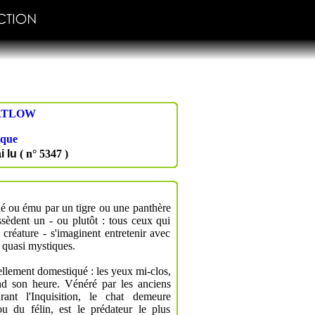
ATLOW
ique
i lu
( n° 5347 )
iné ou ému par un tigre ou une panthère
sèdent un - ou plutôt : tous ceux qui
 créature - s'imaginent entretenir avec
, quasi mystiques.
réellement domestiqué : les yeux mi-clos,
end son heure. Vénéré par les anciens
ant l'Inquisition, le chat demeure
u du félin, est le prédateur le plus