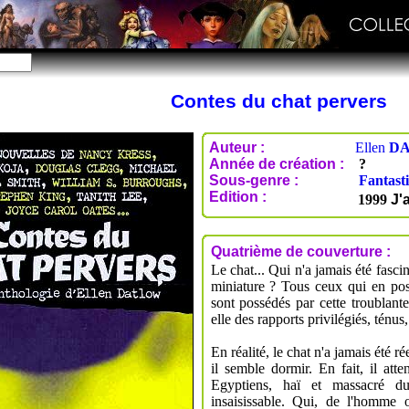
Contes du chat pervers
Auteur :
Ellen
D
Année de création :
?
Sous-genre :
Fantast
Edition :
1999
J'a
Quatrième de couverture :
Le chat... Qui n'a jamais été fasc
miniature ? Tous ceux qui en pos
sont possédés par cette troublante
elle des rapports privilégiés, ténus
En réalité, le chat n'a jamais été 
il semble dormir. En fait, il att
Egyptiens, haï et massacré dur
insaisissable. Qui, de l'homme o