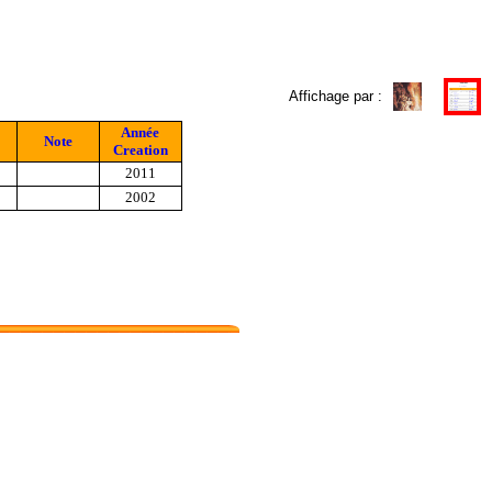
Affichage par :
Année
Note
Creation
2011
2002