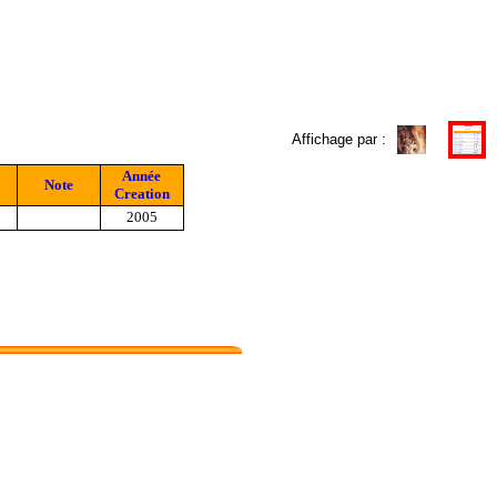
Affichage par :
Année
Note
Creation
2005